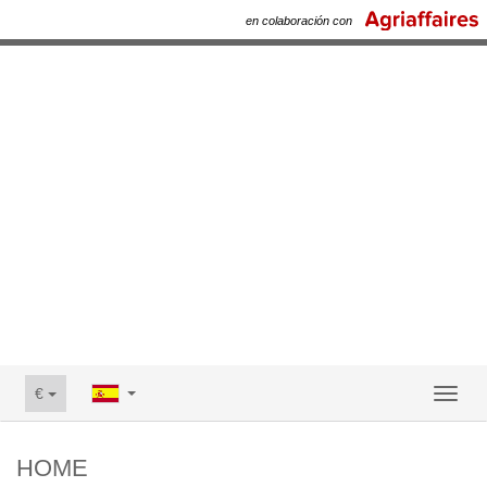
en colaboración con
€
Toggl
naviga
HOME