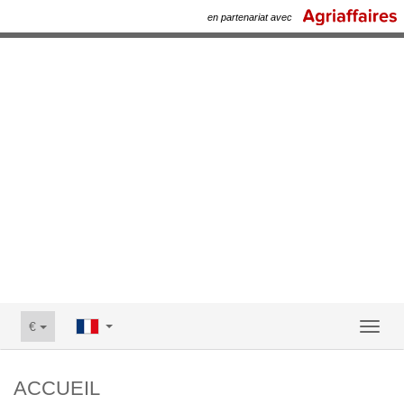
en partenariat avec
€
Toggl
naviga
ACCUEIL